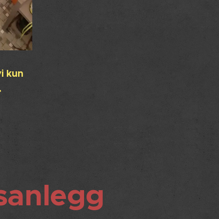
i kun
.
gsanlegg