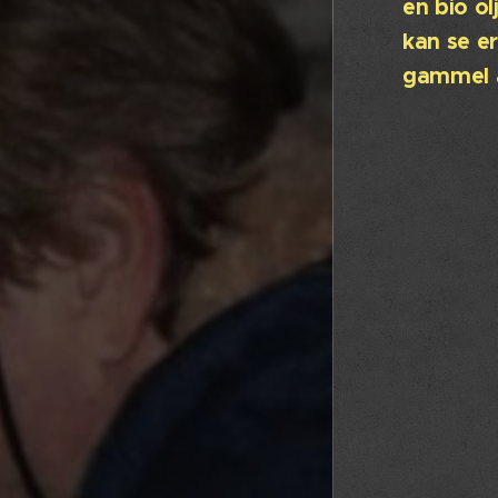
en bio o
kan se er
gammel 