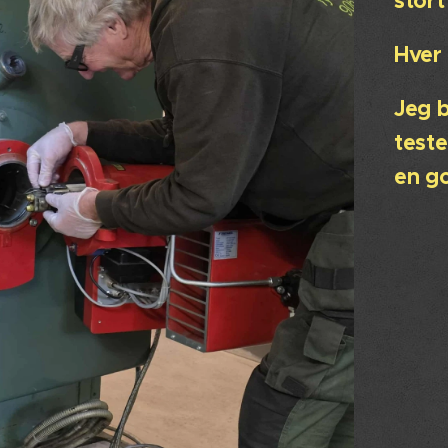
stort
Hver 
Jeg b
teste
en go