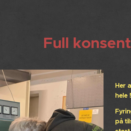
Full konsen
Her a
hele
Fyrin
på t